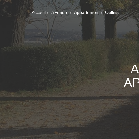
Accueil
A vendre
Appartement
Oullins
A
A