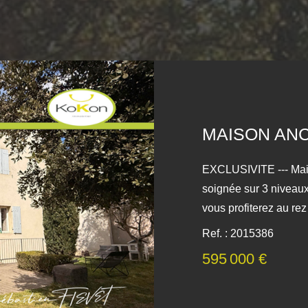
MAISON ANC
EXCLUSIVITE --- Mai
soignée sur 3 niveaux
vous profiterez au re
56m2 avec un coté sa
Ref. : 2015386
de l'autre salle à man
595 000 €
vous amène à l'étage a
chambre et une suite
découvrirez un espace