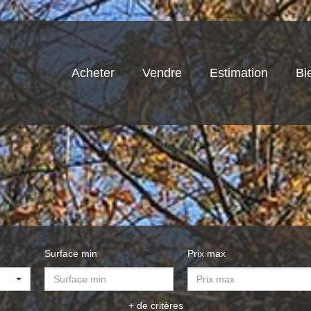
Acheter
Vendre
Estimation
Bi
Surface min
Prix max
+ de critères