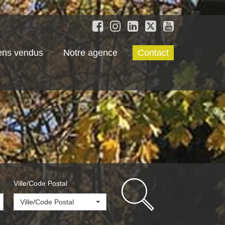
ens vendus
Notre agence
Contact
Ville/Code Postal
Ville/Code Postal