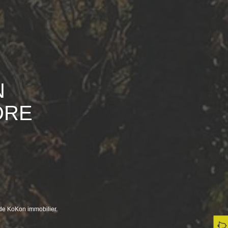
N
DRE
 de KoKon immobilier.