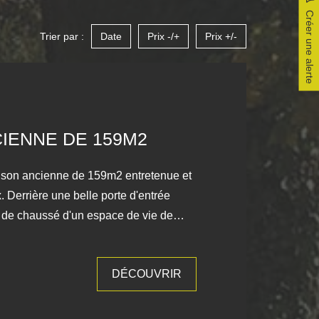
Créer une alerte
Trier par :
Date
Prix -/+
Prix +/-
IENNE DE 159M2
son ancienne de 159m2 entretenue et
. Derrière une belle porte d'entrée
z de chaussé d'un espace de vie de
lon bureau autour de la cheminée et
ger cuisine. Un bel escalier en pierre
DÉCOUVRIR
vec un petit salon tv très cosi, une
 parentale. Au deuxième étage vous
 de jeux, 2 chambres et une salle de