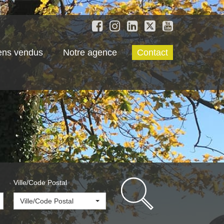
ens vendus
Notre agence
Contact
Ville/Code Postal
Ville/Code Postal