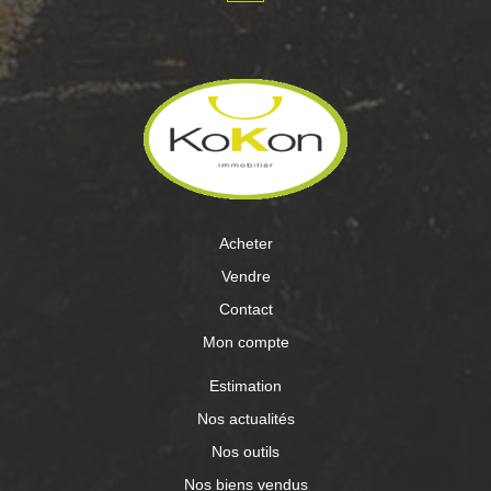
thermodynamique Reprise du tableau électrique
Menuiseries Alu et Pvc avec volets roulants électriques
(fermeture centralisée) Moustiquaires Alarme et
vidéophonie Avec un côté cour pour vos véhicules, un
côté terrasse pour profiter des soirées barbecue, un
espace détente avec un spa de nage et sa terrasse et
son pool house, un coin atelier pour bricoler et stocker ou
encore un espace vert pour laisser épanouir les jeux
d'enfants, Venez découvrir votre futur cocon avec
sébastien FIEVET et KOKON Immobilier. Honoraires à la
charge du vendeur. Vivre à GRIGNY, à seulement 25
Acheter
minutes de Lyon, à la frontière de MILLERY dans un
cadre verdoyant au milieu des vignes et du vieux village,
Vendre
à proximité du Château de la Gallée, et des nombreuses
possibilités de balades à pied, à vélo ou à cheval avec le
Contact
centre équestre. Réalisation du diagnostic : le 30/06/25
Mon compte
DPE : C / GES : C Consommation énergie primaire : 121
kWh/m²/an Émission gaz à effet de serre : 3 kg
Estimation
eqCO2/m².an Montant moyen estimé des dépenses
annuelles d'énergie pour un usage standard, établi à
Nos actualités
partir des prix de l'énergie de l'année 2023 : entre 1410 €
Nos outils
et 1990€. Les informations sur les risques auxquels ce
bien est exposé sont disponibles sur le site Géorisques :
Nos biens vendus