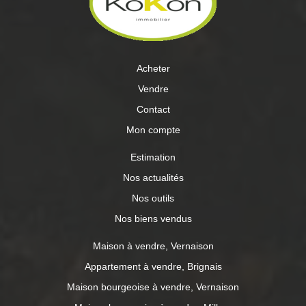
constructeur connu et reconnu, au petit soin pour vous.
Ne serait-ce pas le projet idéal. Le projet reste modifiable
selon vos envies et vos attentes. A découvrir avec
Sébastien FIEVET et KOKON Immobilier. Honoraires
charge vendeurs Vivre à CHARLY: à 20mn du centre de
Acheter
LYON, venez profiter de la propriété Melchior Philibert
avec son parc et son théâtre, des promenades dans les
Vendre
campagnes au milieu des vergers, des multiples activitées
que la commune vous propose.
Contact
Mon compte
Estimation
Nos actualités
Nos outils
Nos biens vendus
Maison à vendre, Vernaison
Appartement à vendre, Brignais
Maison bourgeoise à vendre, Vernaison