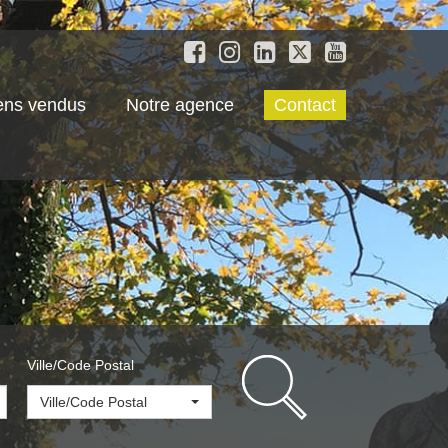
ens vendus
Notre agence
Contact
Ville/Code Postal
Ville/Code Postal