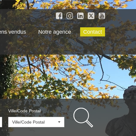
ens vendus
Notre agence
Contact
Ville/Code Postal
Ville/Code Postal