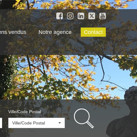
ens vendus
Notre agence
Contact
Ville/Code Postal
Ville/Code Postal