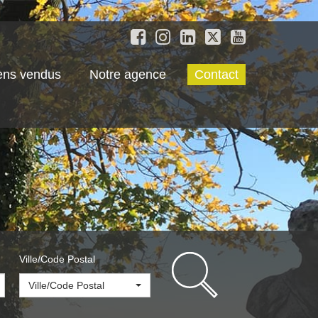
ens vendus
Notre agence
Contact
Ville/Code Postal
Ville/Code Postal