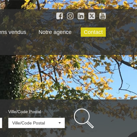
ens vendus
Notre agence
Contact
Ville/Code Postal
Ville/Code Postal