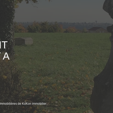
NT
 A
immobilières de KoKon immobilier.