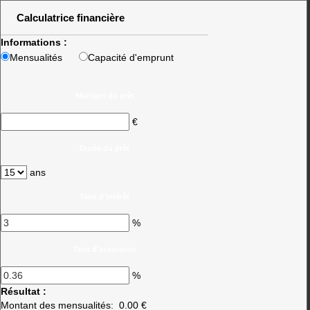
Calculatrice financière
Informations :
Mensualités
Capacité d'emprunt
Montant du prêt
€
Durée du prêt
ans
Taux d'intérêt
%
Taux d'assurance
%
Résultat :
Montant des mensualités:
0.00 €