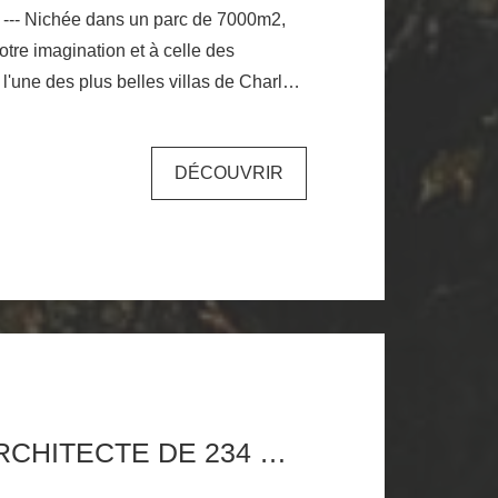
e --- Nichée dans un parc de 7000m2,
votre imagination et à celle des
 l'une des plus belles villas de Charly.
 enchanteurs et de magnifiques
evivez l'esprit de la Belle Époque avec
DÉCOUVRIR
 de 10m x 25m, surplombant la
 Charly, proche des sentiers de
is également des arrêts de bus à la
. Le parc offre un espace bois, un bassin
donner vie à ce lieu et créer des
ger dénivelé, les 7000m2 permettent
et de profiter de la vue sur presque
arbres majestueux demandent à être
ndre toute la force du site. La villa
MAISON D'ARCHITECTE DE 234 M2 AU GRAND CALME SUR UN TERRAIN DE 1281M2 AVEC PISCINE DE 12X3,5
 repenser selon vos envies, dispose
 au rez-de-chaussée avec une entrée,