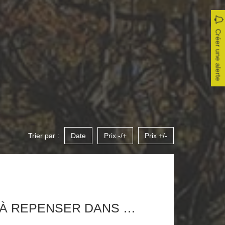
Créer une alerte
Trier par :
Date
Prix -/+
Prix +/-
PROPRIÉTÉ À REPENSER DANS UN PARC DE 7600M2 AVEC VUE MAGNIFIQUE