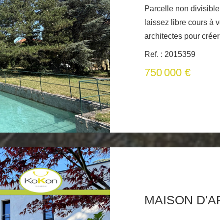
Parcelle non divisibl
laissez libre cours à 
architectes pour créer
Profitez de paysages
Ref. : 2015359
couchers de soleil. R
750 000 €
un bassin majestueux
campagne paisible de
marche ou de vélo ma
sortie de la propriété
et une maison pour re
histoires. Avec un lé
d'étendre les espaces 
tous les fronts. Les 
remis en valeur pour repre
de 1986, à rénover ou
actuellement de 95m2